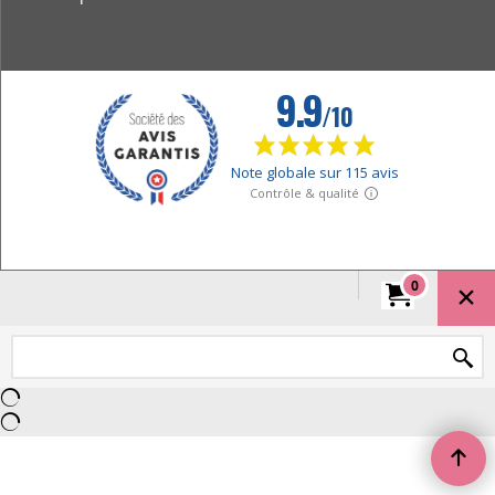
spirituelles essentielles
Découvrez le bouddhisme tibétain : lamas,
méditation, mantras, rituels au Tibet et Népal, avec le
Dalaï-Lama et les moines.
Objets Rituel Bouddhistes Tibétains Authentiques
0
Plongez dans le monde mystique des objets sacrés
bouddhistes tibétains sur blog.peterandclo.com.
Faites le voyage spirituel dès aujourd'hui!