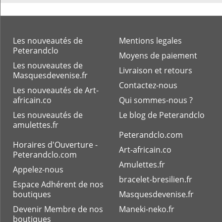
Plongez dans la signification profonde du Bouddha
Amitabha. Découvrez son rôle clé dans le
bouddhisme de la Terre Pure. Explorez notre
collection d'objets sacrés et enrichissez votre
Les nouveautés de
Mentions legales
pratique !
Peterandclo
Moyens de paiement
Les nouveautes de
Livraison et retours
Masquesdevenise.fr
Contactez-nous
Les nouveautés de Art-
africain.co
Qui sommes-nous ?
La légende de Sidharta Gautama
Les nouveautés de
Le blog de Peterandclo
Explorez l'histoire captivante de Siddhartha
amulettes.fr
Gautama, fondateur du bouddhisme, et son chemin
Peterandclo.com
vers l'éveil et le nirvana.
Horaires d'Ouverture -
Art-africain.co
Peterandclo.com
Amulettes.fr
Appelez-nous
bracelet-bresilien.fr
Espace Adhérent de nos
boutiques
Masquesdevenise.fr
Devenir Membre de nos
Maneki-neko.fr
Bouddhisme tibétain : Principes clés et pratiques
boutiques