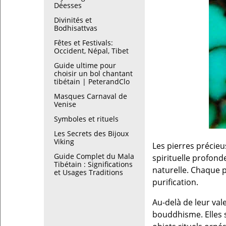
Déesses
Divinités et
Bodhisattvas
Fêtes et Festivals:
Occident, Népal, Tibet
Guide ultime pour
choisir un bol chantant
tibétain | PeterandClo
Masques Carnaval de
Venise
Symboles et rituels
Les Secrets des Bijoux
Viking
Les pierres précieu
Guide Complet du Mala
spirituelle profon
Tibétain : Significations
naturelle. Chaque p
et Usages Traditions
purification.
Au-delà de leur val
bouddhisme. Elles s