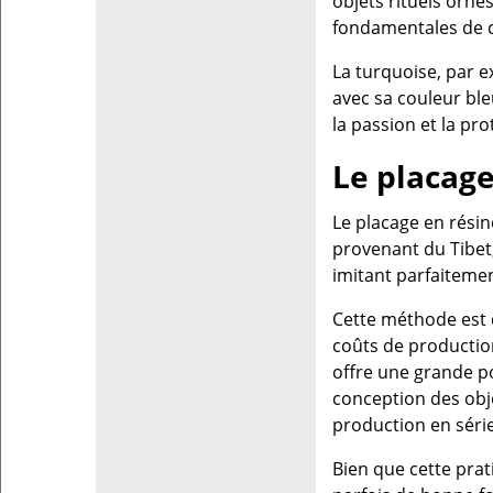
objets rituels orn
fondamentales de c
La turquoise, par e
avec sa couleur bleu 
la passion et la pro
Le placage
Le placage en rési
provenant du Tibet,
imitant parfaitement
Cette méthode est 
coûts de production
offre une grande po
conception des objet
production en série
Bien que cette prat