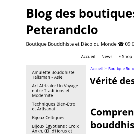
Blog des boutique
Peterandclo
Boutique Bouddhiste et Déco du Monde ☎ 09 6
Accueil
News
E Shop
Accueil
>
Boutique Boudd
Amulette Bouddhiste -
Talisman - Asie
Vérité de
Art Africain: Un Voyage
entre Traditions et
Modernité
Techniques Bien-Être
Comprendr
et Artisanat
Bijoux Celtiques
bouddhis
Bijoux Égyptiens : Croix
Ankh, Œil d’Horus et