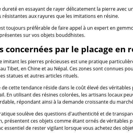
e dureté en essayant de rayer délicatement la pierre avec un
s résistantes aux rayures que les imitations en résine.
 est toujours préférable de faire appel à un expert en gemmo
 présentes sur vos objets bouddhistes.
s concernées par le placage en r
e imitant les pierres précieuses est une pratique particul
au Tibet, en Chine et au Népal. Ces zones sont connues po
les statues et autres articles rituels.
e de cette tendance réside dans le coût élevé des véritables
orail. En utilisant des résines colorées, les artisans locaux pe
dable, répondant ainsi à la demande croissante du marché
ratique soulève des questions d'authenticité et de transpa
n, présentent ces objets comme étant ornés de véritables pi
onc essentiel de rester vigilant lorsque vous achetez des ob