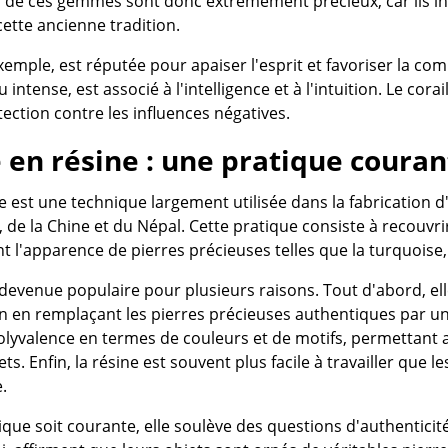
és de ces gemmes sont donc extrêmement précieux, car ils in
ette ancienne tradition.
xemple, est réputée pour apaiser l'esprit et favoriser la comm
intense, est associé à l'intelligence et à l'intuition. Le corail
tection contre les influences négatives.
 en résine : une pratique couran
ne est une technique largement utilisée dans la fabrication
 de la Chine et du Népal. Cette pratique consiste à recouvri
 l'apparence de pierres précieuses telles que la turquoise, le 
devenue populaire pour plusieurs raisons. Tout d'abord, el
 en remplaçant les pierres précieuses authentiques par une
lyvalence en termes de couleurs et de motifs, permettant ai
s. Enfin, la résine est souvent plus facile à travailler que les 
.
ique soit courante, elle soulève des questions d'authentici